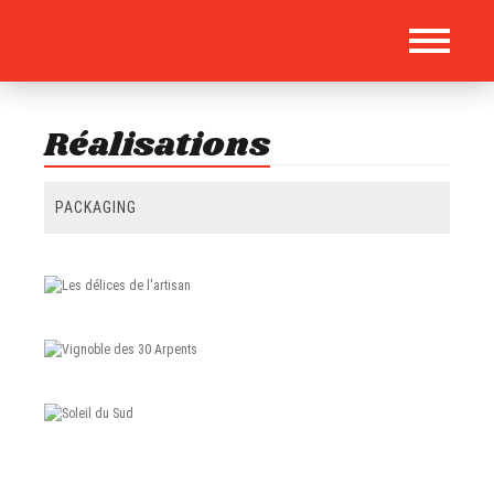
Réalisations
TOUS
WEB
IMPRIMÉ
BRANDING
UI
PACKAGING
RÉDACTION
PHOTOGRAPHIE
MARKETING
TYPOGRAPHIE
Les délices de l'artisan
BRANDING
PACKAGING
Vignoble des 30 Arpents
BRANDING
PACKAGING
IMPRIMÉ
MARKETING
Soleil du Sud
BRANDING
PACKAGING