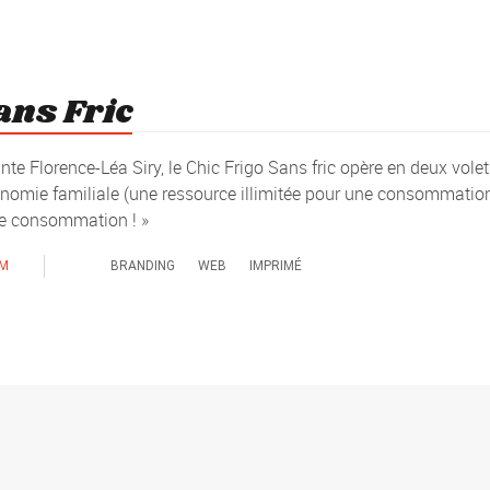
ans Fric
te Florence-Léa Siry, le Chic Frigo Sans fric opère en deux volets
conomie familiale (une ressource illimitée pour une consommatio
e consommation ! »
OM
BRANDING
WEB
IMPRIMÉ