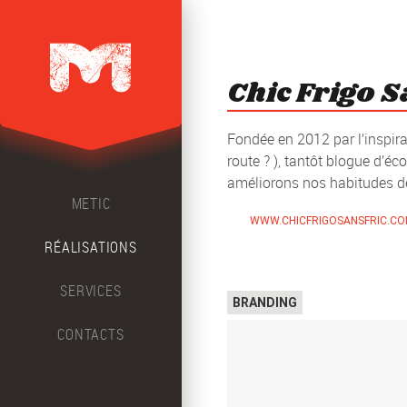
Chic Frigo S
Fondée en 2012 par l’inspiran
route ? ), tantôt blogue d’é
améliorons nos habitudes d
METIC
WWW.CHICFRIGOSANSFRIC.C
RÉALISATIONS
SERVICES
Top
BRANDING
CONTACTS