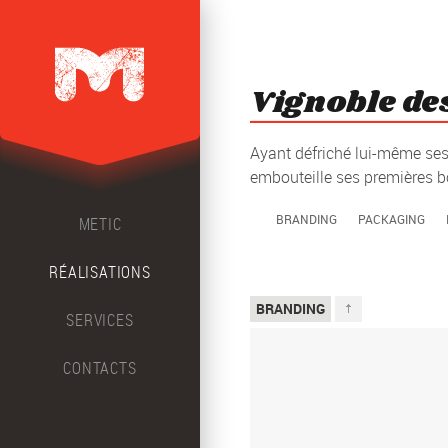
Vignoble de
Ayant défriché lui-même ses 
embouteille ses premières bou
BRANDING
PACKAGING
METIC
RÉALISATIONS
Top
BRANDING
SERVICES
CONTACTS